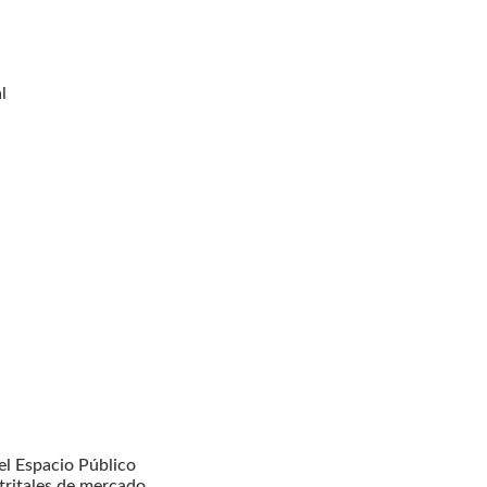
l
l Espacio Público
tritales de mercado