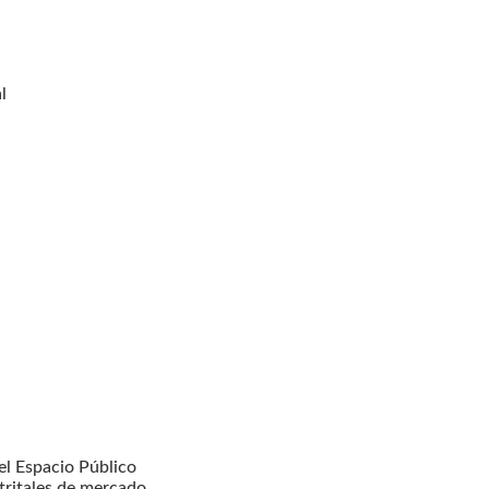
l
l Espacio Público
tritales de mercado