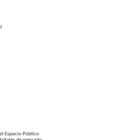
l
l Espacio Público
tritales de mercado