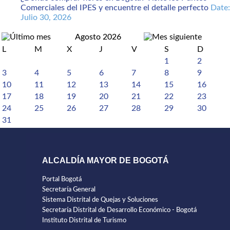
Comerciales del IPES y encuentre el detalle perfecto
Date:
Julio 30, 2026
Agosto 2026
L
M
X
J
V
S
D
1
2
3
4
5
6
7
8
9
10
11
12
13
14
15
16
17
18
19
20
21
22
23
24
25
26
27
28
29
30
31
ALCALDÍA MAYOR DE BOGOTÁ
Portal Bogotá
Secretaría General
Sistema Distrital de Quejas y Soluciones
Secretaría Distrital de Desarrollo Económico - Bogotá
Instituto Distrital de Turismo