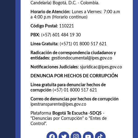
Candelaria) Bogotá, D.C. - Colombia.
Horario de Atención:
Lunes a Viernes: 7:00 a.m
a 4:00 p.m (Horario continuo)
Código Postal:
110221
PBX:
(+57) 601 484 19 30
Línea Gratuita:
(+571) 01 8000 517 621
Radicación de correspondencia ciudadanos y
entidades:
gestiondocumental@ipes.gov.co
Notificaciones Judiciales:
sjuridicac@ipes.gov.co
DENUNCIA POR HECHOS DE CORRUPCIÓN
Línea gratuita para denunciar hechos de
corrupción
(+57) 01 8000 517 621
Correo de denuncias por hechos de corrupción
ipestransparente@ipes.gov.co
Plataforma
Bogotá Te Escucha -SDQS
-
"Denuncias por Corrupción" o "Entes de
Control".