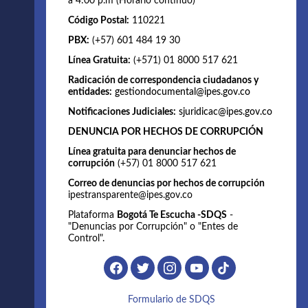
a 4:00 p.m (Horario continuo)
Código Postal:
110221
PBX:
(+57) 601 484 19 30
Línea Gratuita:
(+571) 01 8000 517 621
Radicación de correspondencia ciudadanos y
entidades:
gestiondocumental@ipes.gov.co
Notificaciones Judiciales:
sjuridicac@ipes.gov.co
DENUNCIA POR HECHOS DE CORRUPCIÓN
Línea gratuita para denunciar hechos de
corrupción
(+57) 01 8000 517 621
Correo de denuncias por hechos de corrupción
ipestransparente@ipes.gov.co
Plataforma
Bogotá Te Escucha -SDQS
-
"Denuncias por Corrupción" o "Entes de
Control".
Formulario de SDQS