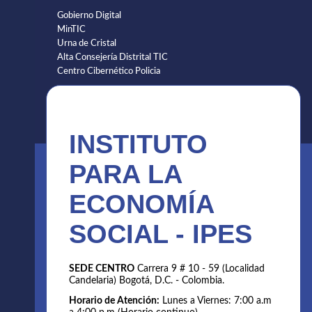
Gobierno Digital
MinTIC
Urna de Cristal
Alta Consejería Distrital TIC
Centro Cibernético Policia
INSTITUTO
PARA LA
ECONOMÍA
SOCIAL - IPES
SEDE CENTRO
Carrera 9 # 10 - 59 (Localidad
Candelaria) Bogotá, D.C. - Colombia.
Horario de Atención:
Lunes a Viernes: 7:00 a.m