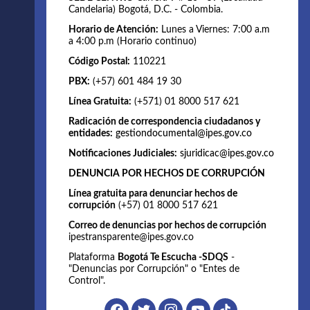
Candelaria) Bogotá, D.C. - Colombia.
Horario de Atención:
Lunes a Viernes: 7:00 a.m
a 4:00 p.m (Horario continuo)
Código Postal:
110221
PBX:
(+57) 601 484 19 30
Línea Gratuita:
(+571) 01 8000 517 621
Radicación de correspondencia ciudadanos y
entidades:
gestiondocumental@ipes.gov.co
Notificaciones Judiciales:
sjuridicac@ipes.gov.co
DENUNCIA POR HECHOS DE CORRUPCIÓN
Línea gratuita para denunciar hechos de
corrupción
(+57) 01 8000 517 621
Correo de denuncias por hechos de corrupción
ipestransparente@ipes.gov.co
Plataforma
Bogotá Te Escucha -SDQS
-
"Denuncias por Corrupción" o "Entes de
Control".