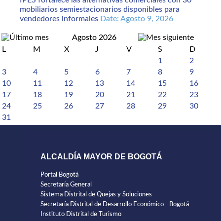
IPES fortalece las alternativas comerciales con 30
mobiliarios semiestacionarios disponibles para
vendedores informales
Date: Agosto 9, 2026
Agosto 2026
L
M
X
J
V
S
D
1
2
3
4
5
6
7
8
9
10
11
12
13
14
15
16
17
18
19
20
21
22
23
24
25
26
27
28
29
30
31
ALCALDÍA MAYOR DE BOGOTÁ
Portal Bogotá
Secretaría General
Sistema Distrital de Quejas y Soluciones
Secretaría Distrital de Desarrollo Económico - Bogotá
Instituto Distrital de Turismo