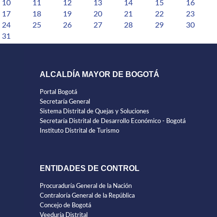
10
11
12
13
14
15
16
17
18
19
20
21
22
23
24
25
26
27
28
29
30
31
ALCALDÍA MAYOR DE BOGOTÁ
Portal Bogotá
Secretaría General
Sistema Distrital de Quejas y Soluciones
Secretaría Distrital de Desarrollo Económico - Bogotá
Instituto Distrital de Turismo
ENTIDADES DE CONTROL
Procuraduría General de la Nación
Contraloría General de la República
Concejo de Bogotá
Veeduría Distrital