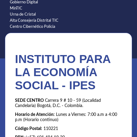
Gobierno Digital
MinTIC
Urna de Cristal
Alta Consejería Distrital TIC
Centro Cibernético Policia
INSTITUTO PARA
LA ECONOMÍA
SOCIAL - IPES
SEDE CENTRO
Carrera 9 # 10 - 59 (Localidad
Candelaria) Bogotá, D.C. - Colombia.
Horario de Atención:
Lunes a Viernes: 7:00 a.m a 4:00
p.m (Horario continuo)
Código Postal:
110221